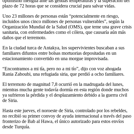
optimismo mengua ante las gélidas temperaturas y la superación del
plazo de 72 horas que se considera crucial para salvar vidas.
Uno 23 millones de personas están “potencialmente en riesgo,
incluidos unos cinco millones de personas vulnerables”, según la
Organización Mundial de la Salud (OMS), que teme una grave crisis
sanitaria, con enfermedades como el cólera, que causaría aún más
daños que el terremoto.
En la ciudad turca de Antakya, los supervivientes buscaban a sus
familiares difuntos entre bolsas mortuorias depositadas en un
estacionamiento convertido en una morgue improvisada.
“Encontramos a mi tía, pero no a mi tío”, dijo con voz ahogada
Rania Zaboubi, una refugiada siria, que perdió a ocho familiares.
El terremoto de magnitud 7,8 ocurrió en la madrugada del lunes,
mientras mucha gente todavía dormía en esta región donde muchos
ya sufrieron la pérdida y el desplazamiento debido a la guerra civil
de Siria.
Hasta este jueves, el noroeste de Siria, controlado por los rebeldes,
no recibió su primer convoy de ayuda internacional a través del paso
fronterizo de Bab al Hawa, el único autorizado para estos envíos
desde Turquía.