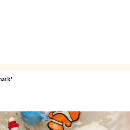
hark’