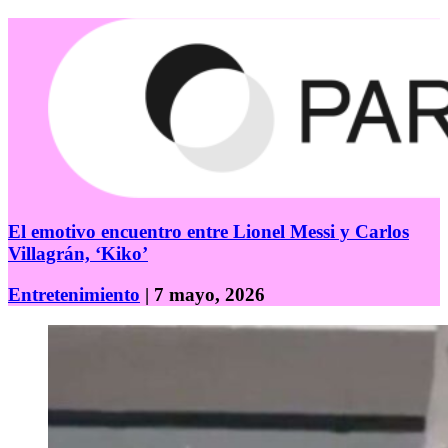
El emotivo encuentro entre Lionel Messi y Carlos
Villagrán, ‘Kiko’
Entretenimiento
| 7 mayo, 2026