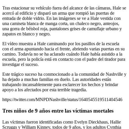
Tras estacionar su vehículo fuera del alcance de las cámaras, Hale se
acercó al edificio y disparó un arma que rompió las puertas de
entrada de doble vidrio. En las imágenes se ve a Hale vestida con
una camiseta blanca de manga corta, un chaleco negro, anteojos,
una gorra de béisbol roja, pantalones grises de camuflaje urbano y
zapatos en blanco y negro.
El vídeo muestra a Hale caminando por los pasillos de la escuela
con el arma apuntando hacia el frente, abriendo varias puertas en su
camino. Todavía no se ha aclarado cuándo Hale había asistido a la
escuela, pero la policía está en contacto con el padre del tirador para
investigar el suceso.
Este trágico suceso ha conmocionado a la comunidad de Nashville y
ha dejado a muchas familias en duelo. Las autoridades están
trabajando incansablemente para esclarecer los hechos y brindar
apoyo a los afectados por esta terrible tragedia.
https://twitter.com/MNPDNashville/status/1640545519511404546
Tres niños de 9 años entre las víctimas mortales
Las víctimas fueron identificadas como Evelyn Dieckhaus, Hallie
Scruggs y William Kinney, todos de 9 años, y los adultos Cynthia