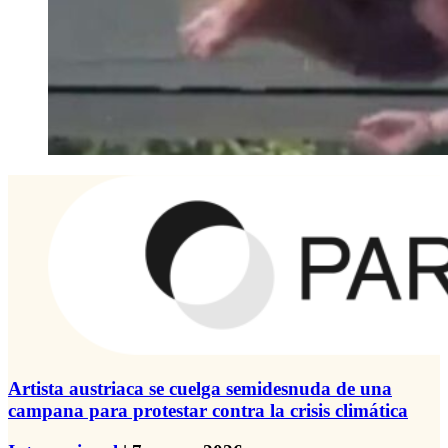
Artista austriaca se cuelga semidesnuda de una
campana para protestar contra la crisis climática