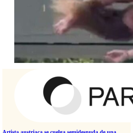
Artista austriaca se cuelga semidesnuda de una