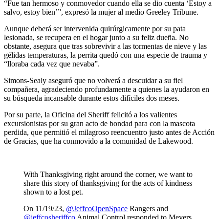
“Fue tan hermoso y conmovedor cuando ella se dio cuenta ‘Estoy a
salvo, estoy bien’”, expresó la mujer al medio Greeley Tribune.
Aunque deberá ser intervenida quirúrgicamente por su pata
lesionada, se recupera en el hogar junto a su feliz dueña. No
obstante, asegura que tras sobrevivir a las tormentas de nieve y las
gélidas temperaturas, la perrita quedó con una especie de trauma y
“lloraba cada vez que nevaba”.
Simons-Sealy aseguró que no volverá a descuidar a su fiel
compañera, agradeciendo profundamente a quienes la ayudaron en
su búsqueda incansable durante estos difíciles dos meses.
Por su parte, la Oficina del Sheriff felicitó a los valientes
excursionistas por su gran acto de bondad para con la mascota
perdida, que permitió el milagroso reencuentro justo antes de Acción
de Gracias, que ha conmovido a la comunidad de Lakewood.
With Thanksgiving right around the corner, we want to
share this story of thanksgiving for the acts of kindness
shown to a lost pet.
On 11/19/23,
@JeffcoOpenSpace
Rangers and
@jeffcosheriffco
Animal Control responded to Meyers