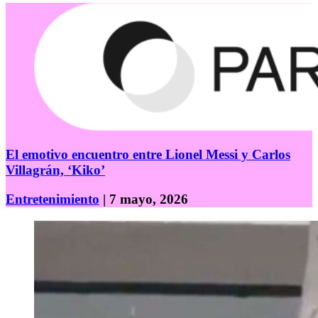
El emotivo encuentro entre Lionel Messi y Carlos
Villagrán, ‘Kiko’
Entretenimiento
| 7 mayo, 2026