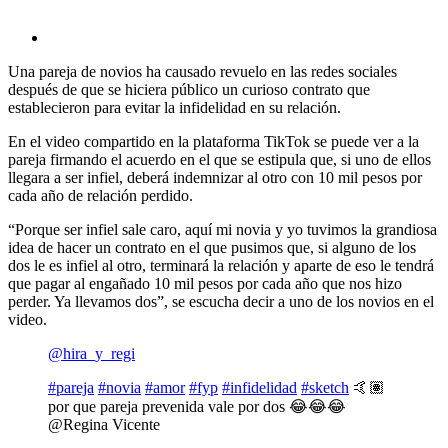
Una pareja de novios ha causado revuelo en las redes sociales
después de que se hiciera público un curioso contrato que
establecieron para evitar la infidelidad en su relación.
En el video compartido en la plataforma TikTok se puede ver a la
pareja firmando el acuerdo en el que se estipula que, si uno de ellos
llegara a ser infiel, deberá indemnizar al otro con 10 mil pesos por
cada año de relación perdido.
“Porque ser infiel sale caro, aquí mi novia y yo tuvimos la grandiosa
idea de hacer un contrato en el que pusimos que, si alguno de los
dos le es infiel al otro, terminará la relación y aparte de eso le tendrá
que pagar al engañado 10 mil pesos por cada año que nos hizo
perder. Ya llevamos dos”, se escucha decir a uno de los novios en el
video.
@hira_y_regi
#pareja
#novia
#amor
#fyp
#infidelidad
#sketch
🤙🏽
por que pareja prevenida vale por dos 😂😂😂
@Regina Vicente