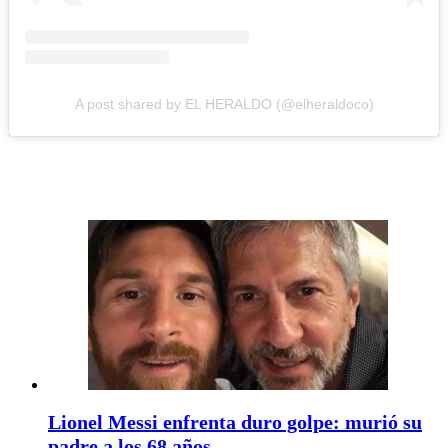
A post shared by EL HERALDO (@elheraldoco)
Lionel Messi enfrenta duro golpe: murió su
padre a los 68 años