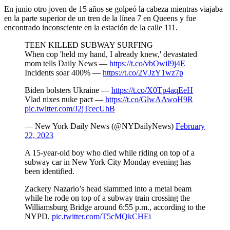
En junio otro joven de 15 años se golpeó la cabeza mientras viajaba
en la parte superior de un tren de la línea 7 en Queens y fue
encontrado inconsciente en la estación de la calle 111.
TEEN KILLED SUBWAY SURFING
When cop 'held my hand, I already knew,' devastated
mom tells Daily News —
https://t.co/vbOwiI9j4E
Incidents soar 400% —
https://t.co/2VJzY1wz7p
Biden bolsters Ukraine —
https://t.co/X0Tp4aqEeH
Vlad nixes nuke pact —
https://t.co/GlwAAwoH9R
pic.twitter.com/J2jTcecUhB
— New York Daily News (@NYDailyNews)
February
22, 2023
A 15-year-old boy who died while riding on top of a
subway car in New York City Monday evening has
been identified.
Zackery Nazario’s head slammed into a metal beam
while he rode on top of a subway train crossing the
Williamsburg Bridge around 6:55 p.m., according to the
NYPD.
pic.twitter.com/T5cMQkCHEi