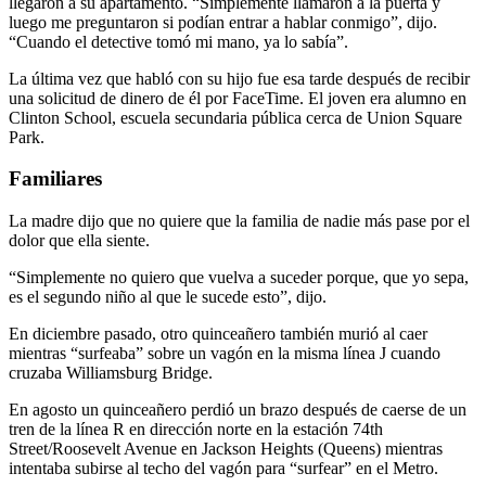
llegaron a su apartamento. “Simplemente llamaron a la puerta y
luego me preguntaron si podían entrar a hablar conmigo”, dijo.
“Cuando el detective tomó mi mano, ya lo sabía”.
La última vez que habló con su hijo fue esa tarde después de recibir
una solicitud de dinero de él por FaceTime. El joven era alumno en
Clinton School, escuela secundaria pública cerca de Union Square
Park.
Familiares
La madre dijo que no quiere que la familia de nadie más pase por el
dolor que ella siente.
“Simplemente no quiero que vuelva a suceder porque, que yo sepa,
es el segundo niño al que le sucede esto”, dijo.
En diciembre pasado, otro quinceañero también murió al caer
mientras “surfeaba” sobre un vagón en la misma línea J cuando
cruzaba Williamsburg Bridge.
En agosto un quinceañero perdió un brazo después de caerse de un
tren de la línea R en dirección norte en la estación 74th
Street/Roosevelt Avenue en Jackson Heights (Queens) mientras
intentaba subirse al techo del vagón para “surfear” en el Metro.