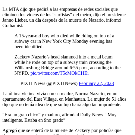
La MTA dijo que pedirá a las empresas de redes sociales que
eliminen los videos de los “surfistas” del metro, dijo el presidente
Janno Lieber, un día después de la muerte de Nazario, informó
Gothamist.
A 15-year-old boy who died while riding on top of a
subway car in New York City Monday evening has
been identified.
Zackery Nazario’s head slammed into a metal beam
while he rode on top of a subway train crossing the
Williamsburg Bridge around 6:55 p.m., according to the
NYPD.
pic.twitter.com/T5cMQkCHEi
— PIX11 News (@PIX11News)
February 22, 2023
La última víctima vivía con su madre, Norma Nazario, en un
apartamento del East Village, en Manhattan. La mujer de 51 años
dijo que no tenía idea de que su hijo haría algo tan imprudente.
“Era un gran chico” y maduro, afirmó al Daily News. “Muy
inteligente. Estaba en 9no grado”.
Agregó que se enteró de la muerte de Zackery por policías que