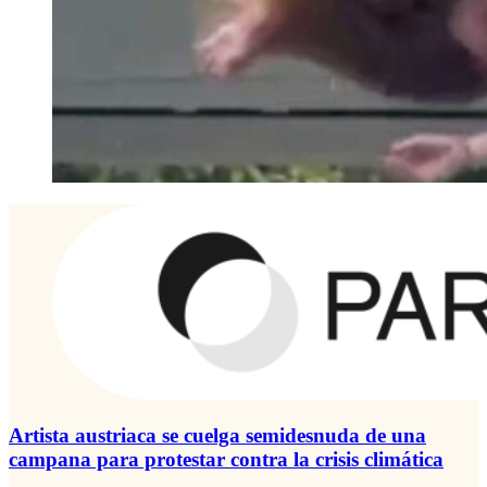
Artista austriaca se cuelga semidesnuda de una
campana para protestar contra la crisis climática