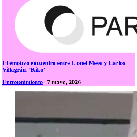
El emotivo encuentro entre Lionel Messi y Carlos
Villagrán, ‘Kiko’
Entretenimiento
| 7 mayo, 2026