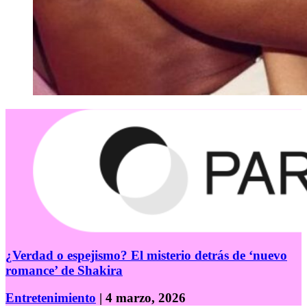
¿Verdad o espejismo? El misterio detrás de ‘nuevo
romance’ de Shakira
Entretenimiento
| 4 marzo, 2026