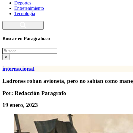
Deportes
Entretenimiento
Tecnología
Buscar en Paragrafo.co
Search
×
internacional
Ladrones roban avioneta, pero no sabían como manej
Por: Redacción Paragrafo
19 enero, 2023