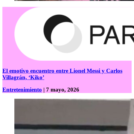
El emotivo encuentro entre Lionel Messi y Carlos
Villagrán, ‘Kiko’
Entretenimiento
| 7 mayo, 2026