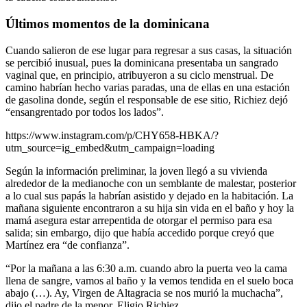
Últimos momentos de la dominicana
Cuando salieron de ese lugar para regresar a sus casas, la situación
se percibió inusual, pues la dominicana presentaba un sangrado
vaginal que, en principio, atribuyeron a su ciclo menstrual. De
camino habrían hecho varias paradas, una de ellas en una estación
de gasolina donde, según el responsable de ese sitio, Richiez dejó
“ensangrentado por todos los lados”.
https://www.instagram.com/p/CHY658-HBKA/?
utm_source=ig_embed&utm_campaign=loading
Según la información preliminar, la joven llegó a su vivienda
alrededor de la medianoche con un semblante de malestar, posterior
a lo cual sus papás la habrían asistido y dejado en la habitación. La
mañana siguiente encontraron a su hija sin vida en el baño y hoy la
mamá asegura estar arrepentida de otorgar el permiso para esa
salida; sin embargo, dijo que había accedido porque creyó que
Martínez era “de confianza”.
“Por la mañana a las 6:30 a.m. cuando abro la puerta veo la cama
llena de sangre, vamos al baño y la vemos tendida en el suelo boca
abajo (…). Ay, Virgen de Altagracia se nos murió la muchacha”,
dijo el padre de la menor, Eligio Richiez.