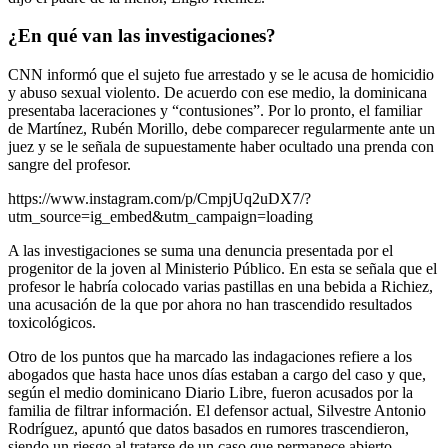
¿En qué van las investigaciones?
CNN informó que el sujeto fue arrestado y se le acusa de homicidio
y abuso sexual violento. De acuerdo con ese medio, la dominicana
presentaba laceraciones y “contusiones”. Por lo pronto, el familiar
de Martínez, Rubén Morillo, debe comparecer regularmente ante un
juez y se le señala de supuestamente haber ocultado una prenda con
sangre del profesor.
https://www.instagram.com/p/CmpjUq2uDX7/?
utm_source=ig_embed&utm_campaign=loading
A las investigaciones se suma una denuncia presentada por el
progenitor de la joven al Ministerio Público. En esta se señala que el
profesor le habría colocado varias pastillas en una bebida a Richiez,
una acusación de la que por ahora no han trascendido resultados
toxicológicos.
Otro de los puntos que ha marcado las indagaciones refiere a los
abogados que hasta hace unos días estaban a cargo del caso y que,
según el medio dominicano Diario Libre, fueron acusados por la
familia de filtrar información. El defensor actual, Silvestre Antonio
Rodríguez, apuntó que datos basados en rumores trascendieron,
siendo un riesgo al tratarse de un caso que permanece abierto.