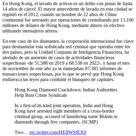
En Hong Kong, el lavado de activos es un delito con penas de hasta
14 años de cárcel. El mayor antecedente de lavado en esta ciudad se
registró en el 2012, cuando un hombre de 22 años de China
continental fue arrestado por operaciones de contrabando por 13.100
millones de dólares de Hong Kong, mediante dinero en efectivo
utilizando mensajeros aéreos.
En este caso de los diamantes, la cooperación internacional fue clave
para desmantelar esta sofisticada red criminal que operaba entre los
dos países, pero la Unidad Conjunta de Inteligencia Financiera, ha
alertado de un aumento de casos de actividades financieras
sospechosas -de 51.588 en 2019 a 68.538 en 2022-, y hasta el mes
de noviembre de este año ya se manejaban 87.385 informes de
transacciones sospechosas, por lo que se prevé que Hong Kong
endurezca las leyes para combatir el blanqueo de capitales.
Hong Kong Diamond Crackdown: Indian Authorities
Help Bust Crime Syndicate
In a first-of-its-kind joint operation, India and Hong
Kong have arrested eight members of a cross-border
criminal group, accused of laundering some $64mn in
diamonds through five companies. (SCMP)
Two…
pic.twitter.com/HElIWSfEX9