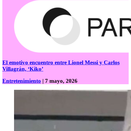
El emotivo encuentro entre Lionel Messi y Carlos
Villagrán, ‘Kiko’
Entretenimiento
| 7 mayo, 2026