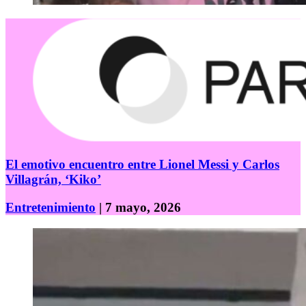
El emotivo encuentro entre Lionel Messi y Carlos
Villagrán, ‘Kiko’
Entretenimiento
| 7 mayo, 2026