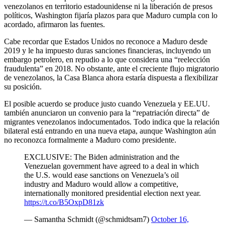
venezolanos en territorio estadounidense ni la liberación de presos
políticos, Washington fijaría plazos para que Maduro cumpla con lo
acordado, afirmaron las fuentes.
Cabe recordar que Estados Unidos no reconoce a Maduro desde
2019 y le ha impuesto duras sanciones financieras, incluyendo un
embargo petrolero, en repudio a lo que considera una “reelección
fraudulenta” en 2018. No obstante, ante el creciente flujo migratorio
de venezolanos, la Casa Blanca ahora estaría dispuesta a flexibilizar
su posición.
El posible acuerdo se produce justo cuando Venezuela y EE.UU.
también anunciaron un convenio para la “repatriación directa” de
migrantes venezolanos indocumentados. Todo indica que la relación
bilateral está entrando en una nueva etapa, aunque Washington aún
no reconozca formalmente a Maduro como presidente.
EXCLUSIVE: The Biden administration and the
Venezuelan government have agreed to a deal in which
the U.S. would ease sanctions on Venezuela’s oil
industry and Maduro would allow a competitive,
internationally monitored presidential election next year.
https://t.co/B5OxpD81zk
— Samantha Schmidt (@schmidtsam7)
October 16,