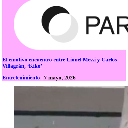
El emotivo encuentro entre Lionel Messi y Carlos
Villagrán, ‘Kiko’
Entretenimiento
| 7 mayo, 2026