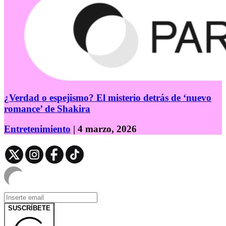
¿Verdad o espejismo? El misterio detrás de ‘nuevo
romance’ de Shakira
Entretenimiento
| 4 marzo, 2026
SUSCRÍBETE