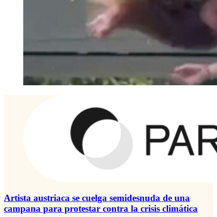
Artista austriaca se cuelga semidesnuda de una
campana para protestar contra la crisis climática