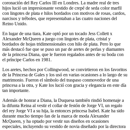
coronación del Rey Carlos III en Londres. La madre real de tres
hijos lució un impresionante vestido de crepé de seda color marfil
con lingotes de plata e hilos bordados con motivos de rosas, cardos,
narcisos y tréboles, que representaban a las cuatro naciones del
Reino Unido.
En lugar de una tiara, Kate optó por un tocado Jess Collett x
Alexander McQueen a juego con lingotes de plata, cristal y
bordados de hojas tridimensionales con hilo de plata. Pero lo que
más destacó fue que se puso un par de aretes de perlas y diamantes
de la princesa Diana, que le fueron regalados antes de su boda con
el príncipe Carlos en 1981.
Los aretes, hechos por Collingwood, se convirtieron en los favoritos
de la Princesa de Gales y los usó en varias ocasiones a lo largo de su
matrimonio. Fueron el símbolo del traspaso conmovedor de una
princesa a la otra, y Kate los lució con gracia y elegancia en este día
tan importante.
Además de honrar a Diana, la Duquesa también rindió homenaje a
la difunta Reina al vestir el collar de festón de Jorge VI, un regalo
del rey Jorge VI a su hija, la entonces princesa Isabel. Kate ha sido
durante mucho tiempo fan de la marca de moda Alexander
McQueen, y ha optado por vestir sus diseños en ocasiones
especiales, incluyendo su vestido de novia diseñado por la directora