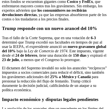
estos fondos se encuentran gigantes como
Costco y FedEx
, que
enfrentaron mayores costos tras los gravámenes. Sin embargo, los
expertos advierten que
los consumidores no recibirán
devoluciones directas
, ya que las empresas absorbieron parte de los
costos o los trasladaron a los precios finales.
Trump responde con un nuevo arancel del 10%
Tras el fallo de la Corte Suprema, que en una votación de
6-3
determinó que Trump excedió sus facultades en tiempos de paz al
usar la IEEPA, el expresidente anunció un
nuevo gravamen global
del 10%
bajo la
Ley de Comercio de 1974
. Este impuesto, vigente
desde el
24 de febrero
, tiene una duración de
150 días
y expirará el
23 de julio
, a menos que el Congreso lo prorrogue.
El dictamen del Supremo invalidó no solo los aranceles “recíprocos”
impuestos a socios comerciales para reducir el déficit, sino también
los gravámenes adicionales del
25% a México y Canadá
para
presionar la reducción del flujo de fentanilo. Trump criticó
duramente la decisión judicial, calificándola de un ataque a su
política económica.
Impacto económico y disputas legales pendientes
La anulación de los aranceles abre un precedente en los límites del