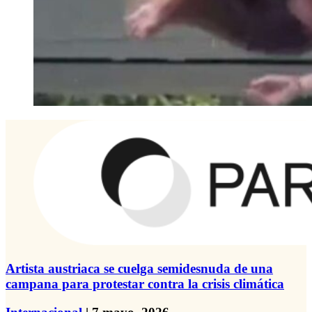
Artista austriaca se cuelga semidesnuda de una
campana para protestar contra la crisis climática