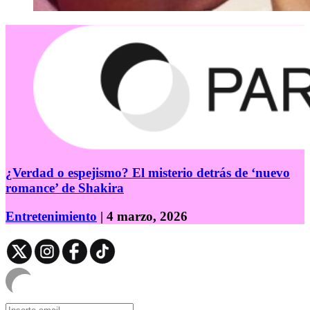
¿Verdad o espejismo? El misterio detrás de ‘nuevo
romance’ de Shakira
Entretenimiento
| 4 marzo, 2026