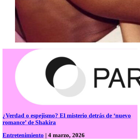
¿Verdad o espejismo? El misterio detrás de ‘nuevo
romance’ de Shakira
Entretenimiento
| 4 marzo, 2026