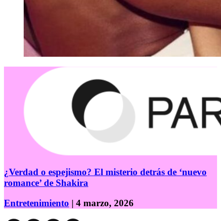
¿Verdad o espejismo? El misterio detrás de ‘nuevo
romance’ de Shakira
Entretenimiento
| 4 marzo, 2026