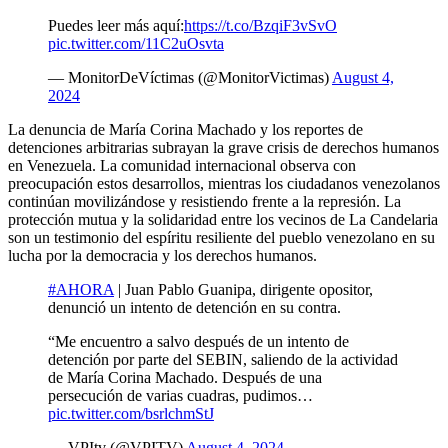
Puedes leer más aquí:
https://t.co/BzqiF3vSvO
pic.twitter.com/11C2uOsvta
— MonitorDeVíctimas (@MonitorVictimas)
August 4,
2024
La denuncia de María Corina Machado y los reportes de
detenciones arbitrarias subrayan la grave crisis de derechos humanos
en Venezuela. La comunidad internacional observa con
preocupación estos desarrollos, mientras los ciudadanos venezolanos
continúan movilizándose y resistiendo frente a la represión. La
protección mutua y la solidaridad entre los vecinos de La Candelaria
son un testimonio del espíritu resiliente del pueblo venezolano en su
lucha por la democracia y los derechos humanos.
#AHORA
| Juan Pablo Guanipa, dirigente opositor,
denunció un intento de detención en su contra.
“Me encuentro a salvo después de un intento de
detención por parte del SEBIN, saliendo de la actividad
de María Corina Machado. Después de una
persecución de varias cuadras, pudimos…
pic.twitter.com/bsrlchmStJ
— VPItv (@VPITV)
August 4, 2024