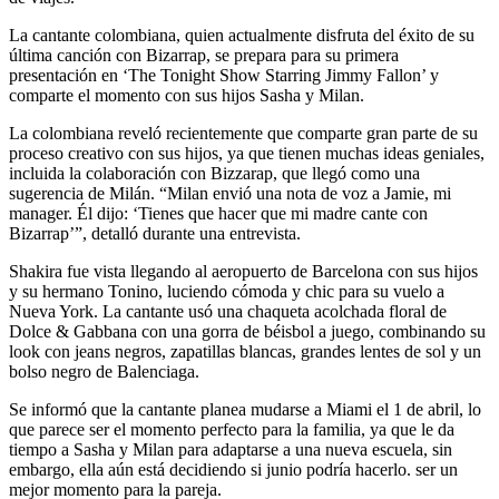
La cantante colombiana, quien actualmente disfruta del éxito de su
última canción con Bizarrap, se prepara para su primera
presentación en ‘The Tonight Show Starring Jimmy Fallon’ y
comparte el momento con sus hijos Sasha y Milan.
La colombiana reveló recientemente que comparte gran parte de su
proceso creativo con sus hijos, ya que tienen muchas ideas geniales,
incluida la colaboración con Bizzarap, que llegó como una
sugerencia de Milán. “Milan envió una nota de voz a Jamie, mi
manager. Él dijo: ‘Tienes que hacer que mi madre cante con
Bizarrap’”, detalló durante una entrevista.
Shakira fue vista llegando al aeropuerto de Barcelona con sus hijos
y su hermano Tonino, luciendo cómoda y chic para su vuelo a
Nueva York. La cantante usó una chaqueta acolchada floral de
Dolce & Gabbana con una gorra de béisbol a juego, combinando su
look con jeans negros, zapatillas blancas, grandes lentes de sol y un
bolso negro de Balenciaga.
Se informó que la cantante planea mudarse a Miami el 1 de abril, lo
que parece ser el momento perfecto para la familia, ya que le da
tiempo a Sasha y Milan para adaptarse a una nueva escuela, sin
embargo, ella aún está decidiendo si junio podría hacerlo. ser un
mejor momento para la pareja.