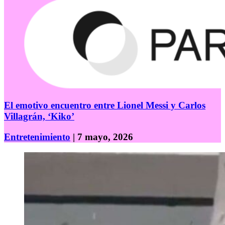
El emotivo encuentro entre Lionel Messi y Carlos
Villagrán, ‘Kiko’
Entretenimiento
| 7 mayo, 2026