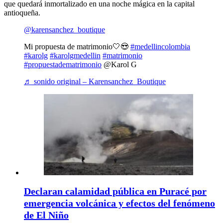
que quedará inmortalizado en una noche mágica en la capital
antioqueña.
@karensanchez_boutique
Mi propuesta de matrimonio🤍😍
#medellincolombia
#karolg
#karolgmedellin
#matrimonio
#propuestadematrimonio
@Karol G
♬ sonido original – Karensanchez_Boutique
Declaran calamidad pública en Puracé por
emergencia volcánica y efectos del fenómeno
de El Niño