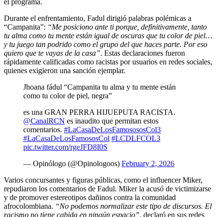
el programa.
Durante el enfrentamiento, Fadul dirigió palabras polémicas a
“Campanita”:
“Me posiciono ante ti porque, definitivamente, tanto
tu alma como tu mente están igual de oscuras que tu color de piel…
y tu juego tan podrido como el grupo del que haces parte. Por eso
quiero que te vayas de la casa”
. Estas declaraciones fueron
rápidamente calificadas como racistas por usuarios en redes sociales,
quienes exigieron una sanción ejemplar.
Jhoana fádul “Campanita tu alma y tu mente están
como tu color de piel, negra”
es una GRAN PERRA HIJUEPUTA RACISTA.
@CanalRCN
es inaudito que permitan estos
comentarios.
#LaCasaDeLosFamosososCol3
#LaCasaDeLosFamososCol
#LCDLFCOL3
pic.twitter.com/rgeJFD8I0S
— Opinólogo (@Opinologoos)
February 2, 2026
Varios concursantes y figuras públicas, como el influencer Miker,
repudiaron los comentarios de Fadul. Miker la acusó de victimizarse
y de promover estereotipos dañinos contra la comunidad
afrocolombiana.
“No podemos normalizar este tipo de discursos. El
racismo no tiene cabida en ningún espacio”
, declaró en sus redes