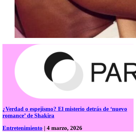
¿Verdad o espejismo? El misterio detrás de ‘nuevo
romance’ de Shakira
Entretenimiento
| 4 marzo, 2026