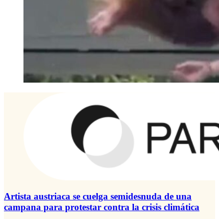
Artista austriaca se cuelga semidesnuda de una
campana para protestar contra la crisis climática