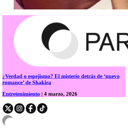
¿Verdad o espejismo? El misterio detrás de ‘nuevo
romance’ de Shakira
Entretenimiento
| 4 marzo, 2026