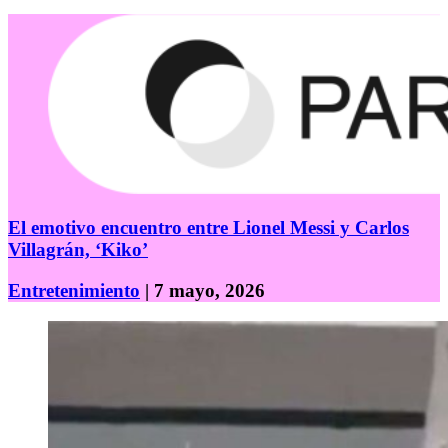
El emotivo encuentro entre Lionel Messi y Carlos
Villagrán, ‘Kiko’
Entretenimiento
| 7 mayo, 2026