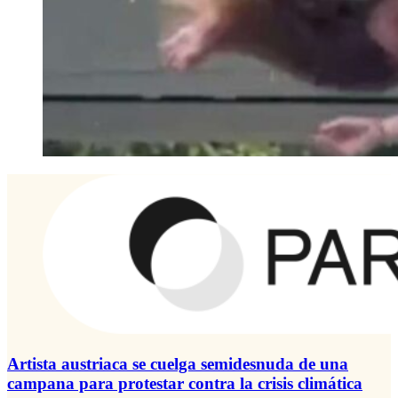
Artista austriaca se cuelga semidesnuda de una
campana para protestar contra la crisis climática