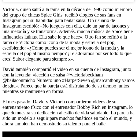
Victoria, quien saltó a la fama en la década de 1990 como miembro
del grupo de chicas Spice Girls, recibió elogios de sus fans en
Instagram por su habilidad para bailar salsa. Un usuario de
Instagram escribió: «No juegues con ella, dale un par de tacones y
una melodía y se transforma. Además, mucha música de Spice tiene
influencias latinas. Ella sabe lo que hace». Otro fan se refirió a la
fama de Victoria como icono de la moda y estrella del pop,
escribiendo: «¿Cómo puedes ser el mejor ícono de la moda y la
estrella del pop al mismo tiempo? ¡Te adoramos por ser todo lo que
eres! Sabor elegante para siempre x».
David también compartió el video en su cuenta de Instagram, junto
con la leyenda: «lección de salsa @victoriabeckham
@bailaconmicho Numero uno #HarperSeven @marcanthony vamos
de gira». Parece que la pareja está disfrutando de su tiempo juntos
mientras se mantienen en forma.
El mes pasado, David y Victoria compartieron videos de su
entrenamiento físico con el entrenador Bobby Rich en Instagram, lo
que demuestra su dedicación al estilo de vida saludable. La pareja ha
sido un modelo a seguir para muchos fanáticos en todo el mundo, y
ahora también han demostrado su talento para el baile.