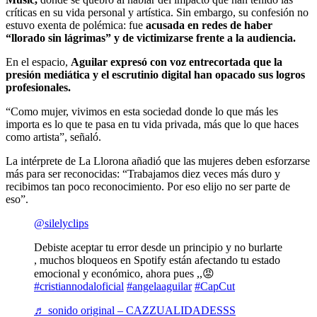
críticas en su vida personal y artística. Sin embargo, su confesión no
estuvo exenta de polémica: fue
acusada en redes de haber
“llorado sin lágrimas” y de victimizarse frente a la audiencia.
En el espacio,
Aguilar expresó con voz entrecortada que la
presión mediática y el escrutinio digital han opacado sus logros
profesionales.
“Como mujer, vivimos en esta sociedad donde lo que más les
importa es lo que te pasa en tu vida privada, más que lo que haces
como artista”, señaló.
La intérprete de La Llorona añadió que las mujeres deben esforzarse
más para ser reconocidas: “Trabajamos diez veces más duro y
recibimos tan poco reconocimiento. Por eso elijo no ser parte de
eso”.
@silelyclips
Debiste aceptar tu error desde un principio y no burlarte
, muchos bloqueos en Spotify están afectando tu estado
emocional y económico, ahora pues ,,😡
#cristiannodaloficial
#angelaaguilar
#CapCut
♬ sonido original – CAZZUALIDADESSS