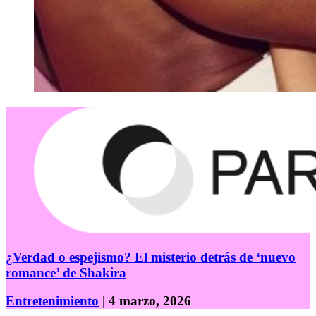
¿Verdad o espejismo? El misterio detrás de ‘nuevo
romance’ de Shakira
Entretenimiento
| 4 marzo, 2026