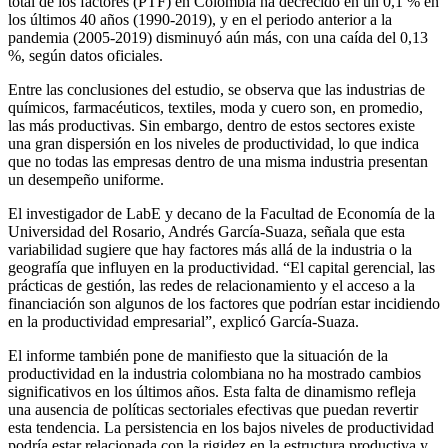
total de los factores (PTF) en Colombia ha decrecido en un 0,1 % en
los últimos 40 años (1990-2019), y en el periodo anterior a la
pandemia (2005-2019) disminuyó aún más, con una caída del 0,13
%, según datos oficiales.
Entre las conclusiones del estudio, se observa que las industrias de
químicos, farmacéuticos, textiles, moda y cuero son, en promedio,
las más productivas. Sin embargo, dentro de estos sectores existe
una gran dispersión en los niveles de productividad, lo que indica
que no todas las empresas dentro de una misma industria presentan
un desempeño uniforme.
El investigador de LabE y decano de la Facultad de Economía de la
Universidad del Rosario, Andrés García-Suaza, señala que esta
variabilidad sugiere que hay factores más allá de la industria o la
geografía que influyen en la productividad. “El capital gerencial, las
prácticas de gestión, las redes de relacionamiento y el acceso a la
financiación son algunos de los factores que podrían estar incidiendo
en la productividad empresarial”, explicó García-Suaza.
El informe también pone de manifiesto que la situación de la
productividad en la industria colombiana no ha mostrado cambios
significativos en los últimos años. Esta falta de dinamismo refleja
una ausencia de políticas sectoriales efectivas que puedan revertir
esta tendencia. La persistencia en los bajos niveles de productividad
podría estar relacionada con la rigidez en la estructura productiva y