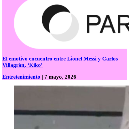
El emotivo encuentro entre Lionel Messi y Carlos
Villagrán, ‘Kiko’
Entretenimiento
| 7 mayo, 2026