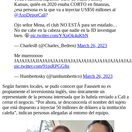
Kansas, quién en 2020 estaba CORTO en finanzas,
¿esa persona es la que va a inyectar US$50 millones al
@AsoDeporCali
?
Ojo señor Mena, el club NO ESTÁ para ser estafado…
No me cabe en la cabeza que nadie en la JD investigue
bien. 🤬
pic.twitter.com/YXpOk4uKbN
— CharlesB (@Charles_Bedren)
March 26, 2023
Me muerooooo
JAJAJAJAJJAJAJAJAJAJJAJAJAJAJAJAJAJAJAJAJAJAJ
pic.twitter.com/91psRPGG8q
— Humbertosky (@iamhumbertico)
March 26, 2023
Según fuentes locales, se pudo conocer que Fausnett no es
propiamente el inversionista inglés, sino únicamente un
representante de la persona interesada que lo habría enviado a Cali a
cerrar el negocio. “Por ahora, se desconocería el nombre del sujeto
que está dispuesto a inyectar 50 millones de dólares a la institución
caleña”, indican personas allegadas al entorno del equipo.