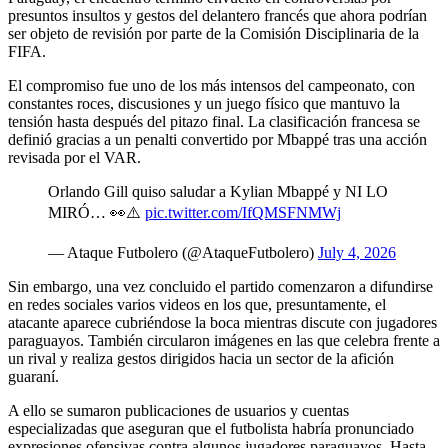
presuntos insultos y gestos del delantero francés que ahora podrían
ser objeto de revisión por parte de la Comisión Disciplinaria de la
FIFA.
El compromiso fue uno de los más intensos del campeonato, con
constantes roces, discusiones y un juego físico que mantuvo la
tensión hasta después del pitazo final. La clasificación francesa se
definió gracias a un penalti convertido por Mbappé tras una acción
revisada por el VAR.
Orlando Gill quiso saludar a Kylian Mbappé y NI LO
MIRÓ… 👀⚠️
pic.twitter.com/IfQMSFNMWj
— Ataque Futbolero (@AtaqueFutbolero)
July 4, 2026
Sin embargo, una vez concluido el partido comenzaron a difundirse
en redes sociales varios videos en los que, presuntamente, el
atacante aparece cubriéndose la boca mientras discute con jugadores
paraguayos. También circularon imágenes en las que celebra frente a
un rival y realiza gestos dirigidos hacia un sector de la afición
guaraní.
A ello se sumaron publicaciones de usuarios y cuentas
especializadas que aseguran que el futbolista habría pronunciado
expresiones ofensivas contra algunos jugadores paraguayos. Hasta