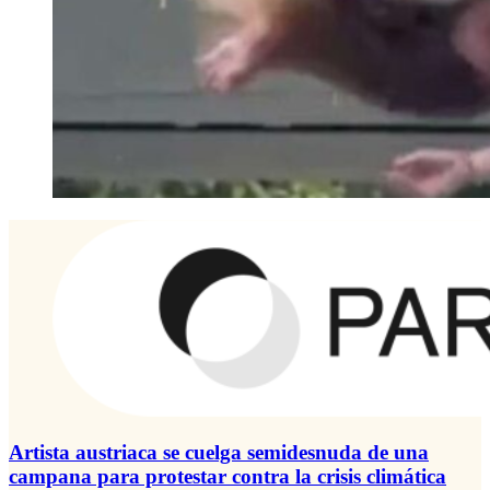
Artista austriaca se cuelga semidesnuda de una
campana para protestar contra la crisis climática