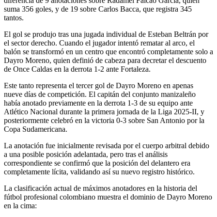
diferencia de 9 anotaciones sobre Radamel Falcao García, quien
suma 356 goles, y de 19 sobre Carlos Bacca, que registra 345
tantos.
El gol se produjo tras una jugada individual de Esteban Beltrán por
el sector derecho. Cuando el jugador intentó rematar al arco, el
balón se transformó en un centro que encontró completamente solo a
Dayro Moreno, quien definió de cabeza para decretar el descuento
de Once Caldas en la derrota 1-2 ante Fortaleza.
Este tanto representa el tercer gol de Dayro Moreno en apenas
nueve días de competición. El capitán del conjunto manizaleño
había anotado previamente en la derrota 1-3 de su equipo ante
Atlético Nacional durante la primera jornada de la Liga 2025-II, y
posteriormente celebró en la victoria 0-3 sobre San Antonio por la
Copa Sudamericana.
La anotación fue inicialmente revisada por el cuerpo arbitral debido
a una posible posición adelantada, pero tras el análisis
correspondiente se confirmó que la posición del delantero era
completamente lícita, validando así su nuevo registro histórico.
La clasificación actual de máximos anotadores en la historia del
fútbol profesional colombiano muestra el dominio de Dayro Moreno
en la cima: