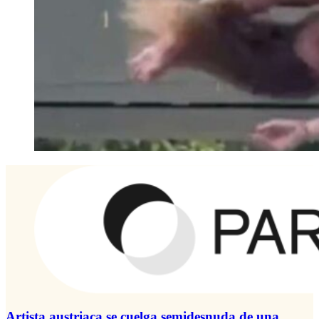
Artista austriaca se cuelga semidesnuda de una