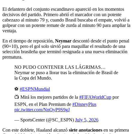
El delantero del conjunto escandinavo apareció en los momentos
decisivos del partido. Primero abrió el marcador con un potente
cabezazo al minuto 79 y, cuando Brasil buscaba el empate, volvió a
golpear con un potente remate de zurda al minuto 90 para ampliar la
ventaja.
En el tiempo de reposición,
Neymar
descontó desde el punto penal
(90+10), pero el gol solo sirvió para maquillar el resultado de una
selección brasileña que terminó resignada a una nueva eliminación
prematura.
NO PUDO CONTENER LAS LÁGRIMAS…
Neymar se puso a llorar tras la eliminación de Brasil de
la Copa del Mundo.
⚽
#ESPNMundial
📺 Mirá los mejores partidos de la
#FIFAWorldCup
por
ESPN, en el Plan Premium de
#DisneyPlus
pic.twitter.com/NnQyP9S9gJ
— SportsCenter (@SC_ESPN)
July 5, 2026
Con este doblete, Haaland alcanzó
siete anotaciones
en su primera