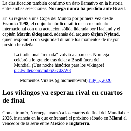
La clasificación también confirmó un dato llamativo en la historia
entre ambas selecciones:
Noruega nunca ha perdido ante Brasil
.
En su regreso a una Copa del Mundo por primera vez desde
Francia 1998
, el conjunto nórdico ratificó su crecimiento
internacional con una actuación sólida liderada por Haaland y el
capitán
Martin Ødegaard
, además del arquero
Ørjan Nyland
,
quien respondió con seguridad durante los momentos de mayor
presión brasileña.
La tradicional "remada" volvió a aparecer. Noruega
celebró a lo grande tras dejar a Brasil fuera del
Mundial. ¡Una noche histórica para los vikingos!
pic.twitter.com/mdFpGcdZW8
— Momentos Virales (@momentoviral)
July 5, 2026
Los vikingos ya esperan rival en cuartos
de final
Con el triunfo, Noruega avanzó a los cuartos de final del Mundial de
2026, instancia en la que enfrentará el próximo sábado en
Miami
al
vencedor de la serie entre
México
e
Inglaterra
.