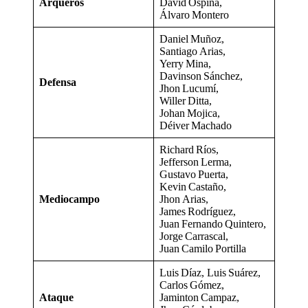
Arqueros
David Ospina,
Álvaro Montero
Daniel Muñoz,
Santiago Arias,
Yerry Mina,
Davinson Sánchez,
Defensa
Jhon Lucumí,
Willer Ditta,
Johan Mojica,
Déiver Machado
Richard Ríos,
Jefferson Lerma,
Gustavo Puerta,
Kevin Castaño,
Mediocampo
Jhon Arias,
James Rodríguez,
Juan Fernando Quintero,
Jorge Carrascal,
Juan Camilo Portilla
Luis Díaz, Luis Suárez,
Carlos Gómez,
Ataque
Jaminton Campaz,