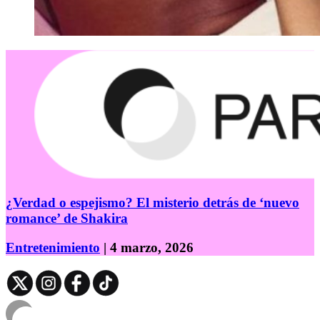
¿Verdad o espejismo? El misterio detrás de ‘nuevo
romance’ de Shakira
Entretenimiento
| 4 marzo, 2026