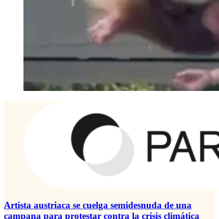
Artista austriaca se cuelga semidesnuda de una
campana para protestar contra la crisis climática