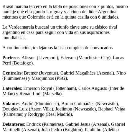
Brasil marcha tercero en la tabla de posiciones con 7 puntos, mismo
puntaje que el segundo Uruguay y a cinco del líder Argentina
mientras que Colombia está en la quinta casilla con 6 unidades.
La Verdeamarela buscará un triunfo clave ante su clásico rival
argentino en casa para seguir con vida en sus aspiraciones
mundialistas.
A continuación, te dejamos la lista completa de convocados
Porteros
: Alisson (Liverpool), Ederson (Manchester City), Lucas
Perri (Botafogo).
Centrales
: Bremer (Juventus), Gabriel Magalhães (Arsenal), Nino
(Fluminense) y Marquinhos (PSG).
Laterales
: Emerson Royal (Tottenham), Carlos Augusto (Inter de
Milán) y Renan Lodi (Marsella).
Volantes
: André (Fluminense), Bruno Guimarães (Newcastle),
Douglas Luiz (Aston Villa), Joelinton (Newcastle), Raphael Veiga
(Palmeiras) y Rodrygo (Real Madrid).
Delanteros
: Endrick (Palmeiras), Gabriel Jesus (Arsenal), Gabriel
Martinelli (Arsenal), João Pedro (Brighton), Paulinho (Atlético-