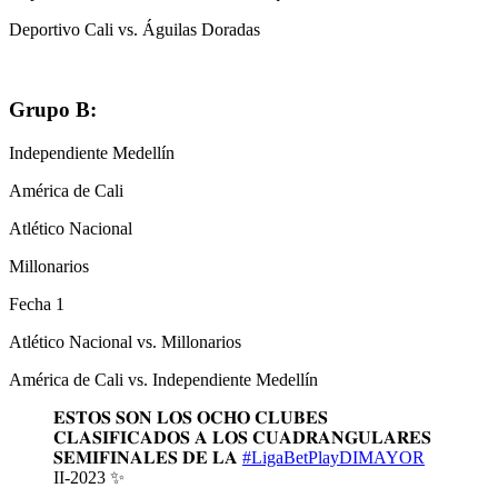
Deportivo Cali vs. Águilas Doradas
Grupo B:
Independiente Medellín
América de Cali
Atlético Nacional
Millonarios
Fecha 1
Atlético Nacional vs. Millonarios
América de Cali vs. Independiente Medellín
𝐄𝐒𝐓𝐎𝐒 𝐒𝐎𝐍 𝐋𝐎𝐒 𝐎𝐂𝐇𝐎 𝐂𝐋𝐔𝐁𝐄𝐒
𝐂𝐋𝐀𝐒𝐈𝐅𝐈𝐂𝐀𝐃𝐎𝐒 𝐀 𝐋𝐎𝐒 𝐂𝐔𝐀𝐃𝐑𝐀𝐍𝐆𝐔𝐋𝐀𝐑𝐄𝐒
𝐒𝐄𝐌𝐈𝐅𝐈𝐍𝐀𝐋𝐄𝐒 𝐃𝐄 𝐋𝐀
#LigaBetPlayDIMAYOR
II-2023 ✨