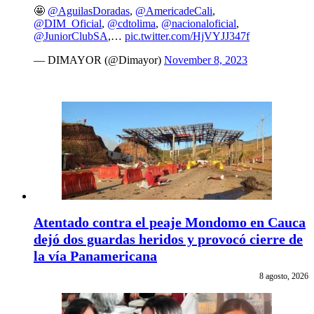
🤩
@AguilasDoradas
,
@AmericadeCali
,
@DIM_Oficial
,
@cdtolima
,
@nacionaloficial
,
@JuniorClubSA
,…
pic.twitter.com/HjVYJJ347f
— DIMAYOR (@Dimayor)
November 8, 2023
Atentado contra el peaje Mondomo en Cauca
dejó dos guardas heridos y provocó cierre de
la vía Panamericana
8 agosto, 2026