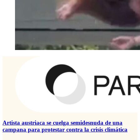
Artista austriaca se cuelga semidesnuda de una
campana para protestar contra la crisis climática