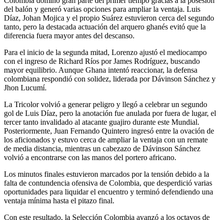
Colombia dominó gran parte del primer tiempo gracias a la posesión
del balón y generó varias opciones para ampliar la ventaja. Luis
Díaz, Johan Mojica y el propio Suárez estuvieron cerca del segundo
tanto, pero la destacada actuación del arquero ghanés evitó que la
diferencia fuera mayor antes del descanso.
Para el inicio de la segunda mitad, Lorenzo ajustó el mediocampo
con el ingreso de Richard Ríos por James Rodríguez, buscando
mayor equilibrio. Aunque Ghana intentó reaccionar, la defensa
colombiana respondió con solidez, liderada por Dávinson Sánchez y
Jhon Lucumí.
La Tricolor volvió a generar peligro y llegó a celebrar un segundo
gol de Luis Díaz, pero la anotación fue anulada por fuera de lugar, el
tercer tanto invalidado al atacante guajiro durante este Mundial.
Posteriormente, Juan Fernando Quintero ingresó entre la ovación de
los aficionados y estuvo cerca de ampliar la ventaja con un remate
de media distancia, mientras un cabezazo de Dávinson Sánchez
volvió a encontrarse con las manos del portero africano.
Los minutos finales estuvieron marcados por la tensión debido a la
falta de contundencia ofensiva de Colombia, que desperdició varias
oportunidades para liquidar el encuentro y terminó defendiendo una
ventaja mínima hasta el pitazo final.
Con este resultado, la Selección Colombia avanzó a los octavos de