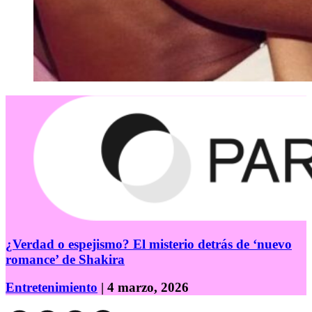
¿Verdad o espejismo? El misterio detrás de ‘nuevo
romance’ de Shakira
Entretenimiento
| 4 marzo, 2026