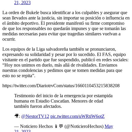
21, 2023
La orden de Bukele busca identificar a los culpables y asegurar que
sean llevados ante la justicia, sin importar su posición o influencia en
el ámbito deportivo. El presidente manifestó su firme compromiso
de que los responsables no quedarán impunes y que se tomarán las
medidas necesarias para evitar que tragedias similares vuelvan a
ocurrir.
Los equipos de la Liga salvadoreña también se pronunciaron,
expresando su solidaridad y pesar por lo sucedido. El FAS, equipo
visitante en el partido que fue suspendido, publicó en redes sociales:
“Hoy nos unimos en duelo, más allá de rivalidades. Enviamos
nuestras condolencias y pedimos que se tomen medidas para que
esto no se repita”.
https://twitter.com/DiariotrvCom/status/1660110453215838208
Testimonio del inicio de la emergencia por estampida
humana en Estadio Cuscatlan. Menores de edad
también fueron afectados.
🎥:
@NestorTV12
pic.twitter.com/uWRtiW6otZ
— Noticiero Hechos 📱💬 (@NoticieroHechos)
May
21, 2023