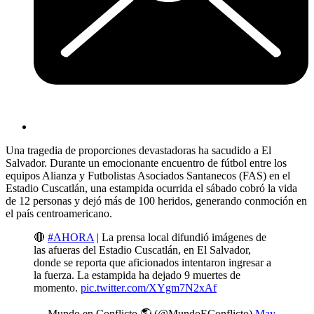
Una tragedia de proporciones devastadoras ha sacudido a El
Salvador. Durante un emocionante encuentro de fútbol entre los
equipos Alianza y Futbolistas Asociados Santanecos (FAS) en el
Estadio Cuscatlán, una estampida ocurrida el sábado cobró la vida
de 12 personas y dejó más de 100 heridos, generando conmoción en
el país centroamericano.
🔴
#AHORA
| La prensa local difundió imágenes de
las afueras del Estadio Cuscatlán, en El Salvador,
donde se reporta que aficionados intentaron ingresar a
la fuerza. La estampida ha dejado 9 muertes de
momento.
pic.twitter.com/XYgm7N2xAf
— Mundo en Conflicto 🌎 (@MundoEConflicto)
May