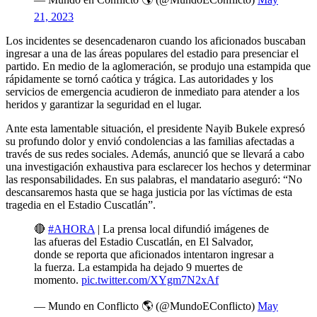
21, 2023
Los incidentes se desencadenaron cuando los aficionados buscaban
ingresar a una de las áreas populares del estadio para presenciar el
partido. En medio de la aglomeración, se produjo una estampida que
rápidamente se tornó caótica y trágica. Las autoridades y los
servicios de emergencia acudieron de inmediato para atender a los
heridos y garantizar la seguridad en el lugar.
Ante esta lamentable situación, el presidente Nayib Bukele expresó
su profundo dolor y envió condolencias a las familias afectadas a
través de sus redes sociales. Además, anunció que se llevará a cabo
una investigación exhaustiva para esclarecer los hechos y determinar
las responsabilidades. En sus palabras, el mandatario aseguró: “No
descansaremos hasta que se haga justicia por las víctimas de esta
tragedia en el Estadio Cuscatlán”.
🔴
#AHORA
| La prensa local difundió imágenes de
las afueras del Estadio Cuscatlán, en El Salvador,
donde se reporta que aficionados intentaron ingresar a
la fuerza. La estampida ha dejado 9 muertes de
momento.
pic.twitter.com/XYgm7N2xAf
— Mundo en Conflicto 🌎 (@MundoEConflicto)
May