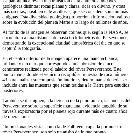
La panorámica revela una transición clara entre dos unidades
geológicas distintas: rocas planas y claras, ricas en olivino, y otras
más oscuras, posiblemente arcillosas, que se considera son aún más
antiguas. Esta diversidad geológica proporciona información valiosa
sobre la evolución del planeta Marte a lo largo de millones de años.
Al fondo de la imagen se observan colinas que, según la NASA, se
encuentran a una distancia de hasta 65 kilómetros del Perseverance,
demostrando la excepcional claridad atmosférica del día en que se
capturó la fotografía.
En el centro inferior de la imagen aparece una mancha blanca,
brillante y circular que corresponde a una abrasión de cinco
centímetros realizada por el taladro del róver Perseverance. Este
punto marca donde el vehículo recopiló su muestra de roca número
43 para analizar su composición interior y determinar si debería ser
incluida entre las muestras que serán traídas a la Tierra para estudios
posteriores.
También se distinguen, a la derecha de la panorámica, las huellas del
Perseverance sobre la superficie marciana, evidencia tangible de su
travesía exploratoria por el planeta rojo durante más de cuatro años
de operaciones.
“Impresionantes vistas como la de Falbreen, captada por nuestro
róver Perseverance, son solo un atisbo de lo que pronto