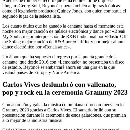
Además de romper el récord que tenía el director de orquesta
húngaro Georg Solti, Beyoncé supera también a figuras icónicas
como el legendario productor Quincy Jones, con quien compartía el
segundo lugar de la selecta lista.
Los cuatro títulos que ha ganado la cantante hasta el momento esta
noche son mejor canción de música electrónica y dance por «Break
My Soul»; mejor interpretación de R&B tradicional por «Plastic Off
the Sofa»; mejor canción de R&B por «Cuff It» y por mejor álbum
dance electrónico por «Renaissance».
Un álbum que ha supuesto el regreso por la puerta grande de la
cantante, que desde 2016 con «Lemonade» no presentaba un disco
de estudio. Beyoncé se embarcará ahora en una gira en la que
visitará países de Europa y Norte América.
Carlos Vives deslumbró con vallenato,
pop y rock en la ceremonia Grammy 2023
Con acordeón y gaita, la música colombiana sonó con fuerza en los
Grammy 2023 gracias a Carlos Vives. El samario brilló con su
presentación durante la ceremonia de estos galardones, que premian
a lo mejor de la industria musical.