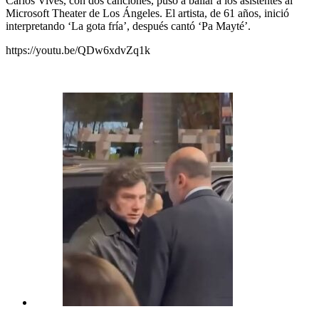
Carlos Vives, con dos canciones, puso a bailar a los asistentes al
Microsoft Theater de Los Ángeles. El artista, de 61 años, inició
interpretando ‘La gota fría’, después cantó ‘Pa Mayté’.
https://youtu.be/QDw6xdvZq1k