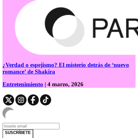
¿Verdad o espejismo? El misterio detrás de ‘nuevo
romance’ de Shakira
Entretenimiento
| 4 marzo, 2026
SUSCRÍBETE