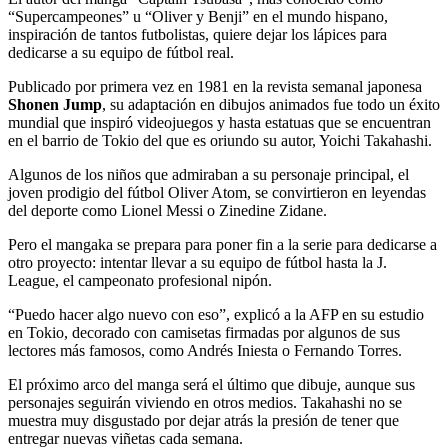
“Supercampeones” u “Oliver y Benji” en el mundo hispano,
inspiración de tantos futbolistas, quiere dejar los lápices para
dedicarse a su equipo de fútbol real.
Publicado por primera vez en 1981 en la revista semanal japonesa
Shonen Jump
, su adaptación en dibujos animados fue todo un éxito
mundial que inspiró videojuegos y hasta estatuas que se encuentran
en el barrio de Tokio del que es oriundo su autor, Yoichi Takahashi.
Algunos de los niños que admiraban a su personaje principal, el
joven prodigio del fútbol Oliver Atom, se convirtieron en leyendas
del deporte como Lionel Messi o Zinedine Zidane.
Pero el mangaka se prepara para poner fin a la serie para dedicarse a
otro proyecto: intentar llevar a su equipo de fútbol hasta la J.
League, el campeonato profesional nipón.
“Puedo hacer algo nuevo con eso”, explicó a la AFP en su estudio
en Tokio, decorado con camisetas firmadas por algunos de sus
lectores más famosos, como Andrés Iniesta o Fernando Torres.
El próximo arco del manga será el último que dibuje, aunque sus
personajes seguirán viviendo en otros medios. Takahashi no se
muestra muy disgustado por dejar atrás la presión de tener que
entregar nuevas viñetas cada semana.